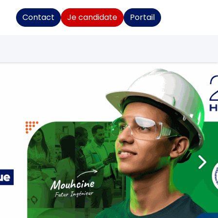
Contact
Je candidate
Portail
rises
Expérience étudiante
Suivant